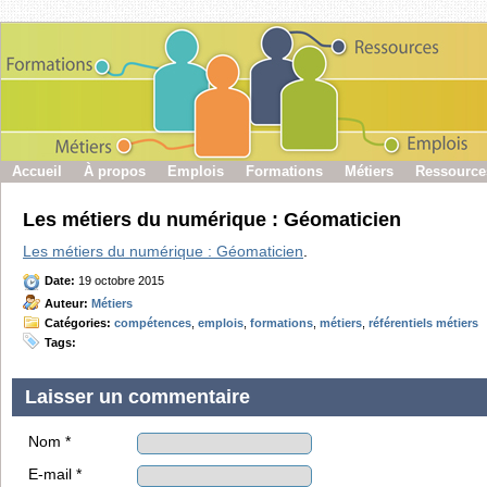
Accueil
À propos
Emplois
Formations
Métiers
Ressource
Les métiers du numérique : Géomaticien
Les métiers du numérique : Géomaticien
.
Date:
19 octobre 2015
Auteur:
Métiers
Catégories:
compétences
,
emplois
,
formations
,
métiers
,
référentiels métiers
Tags:
Laisser un commentaire
Nom *
E-mail *