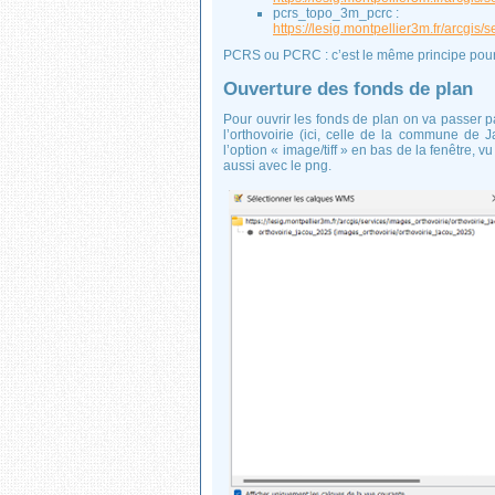
pcrs_topo_3m_pcrc :
https://lesig.montpellier3m.fr/arc
PCRS ou PCRC : c’est le même principe pour i
Ouverture des fonds de plan
Pour ouvrir les fonds de plan on va passer pa
l’orthovoirie (ici, celle de la commune de 
l’option « image/tiff » en bas de la fenêtre, 
aussi avec le png.