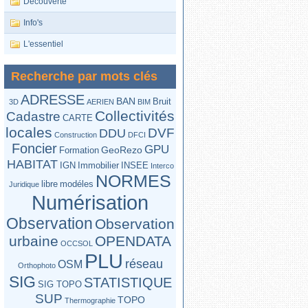
Découverte
Info's
L'essentiel
Recherche par mots clés
ADRESSE
BAN
Bruit
3D
AERIEN
BIM
Collectivités
Cadastre
CARTE
locales
DVF
DDU
Construction
DFCI
Foncier
GPU
GeoRezo
Formation
HABITAT
IGN
Immobilier
INSEE
Interco
NORMES
libre
modéles
Juridique
Numérisation
Observation
Observation
urbaine
OPENDATA
OCCSOL
PLU
réseau
OSM
Orthophoto
SIG
STATISTIQUE
SIG TOPO
SUP
TOPO
Thermographie