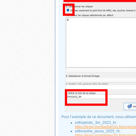
Pour l’exemple de ce document, nous utilisero
orthophoto_3m_2023_hr :
https://lesig.montpellier3m.fr/arcg
orthovoirie_jacou_2025_hr :
https://lesig.montpellier3m.fr/arcg