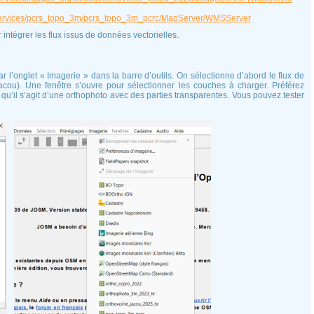
gis/services/pcrs_topo_3m/pcrs_topo_3m_pcrc/MapServer/WMSServer
ntégrer les flux issus de données vectorielles.
r l’onglet « Imagerie » dans la barre d’outils. On sélectionne d’abord le flux de
Jacou). Une fenêtre s’ouvre pour sélectionner les couches à charger. Préférez
vu qu’il s’agit d’une orthophoto avec des parties transparentes. Vous pouvez tester