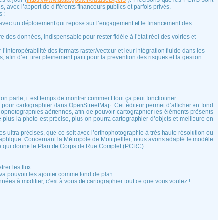
s à jour (
https://www.data.gouv.fr/datasets/pcrs
). Précisons que les PCRS sont
es, avec l’apport de différents financeurs publics et parfois privés.
 :
, avec un déploiement qui repose sur l’engagement et le financement des
e des données, indispensable pour rester fidèle à l’état réel des voiries et
’interopérabilité des formats raster/vecteur et leur intégration fluide dans les
 afin d’en tirer pleinement parti pour la prévention des risques et la gestion
n parle, il est temps de montrer comment tout ça peut fonctionner.
SM pour cartographier dans OpenStreetMap. Cet éditeur permet d’afficher en fond
photographies aériennes, afin de pouvoir cartographier les éléments présents
 plus la photo est précise, plus on pourra cartographier d’objets et meilleure en
 ultra précises, que ce soit avec l’orthophotographie à très haute résolution ou
raphique. Concernant la Métropole de Montpellier, nous avons adapté le modèle
ce qui donne le Plan de Corps de Rue Complet (PCRC).
er les flux.
n va pouvoir les ajouter comme fond de plan
nnées à modifier, c’est à vous de cartographier tout ce que vous voulez !