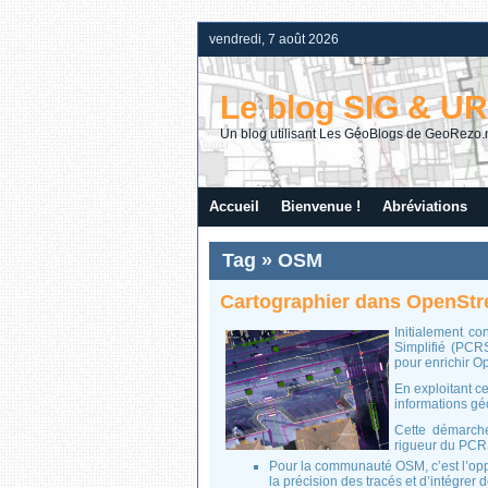
vendredi, 7 août 2026
Le blog SIG & U
Un blog utilisant Les GéoBlogs de GeoRezo.
Accueil
Bienvenue !
Abréviations
Tag » OSM
Cartographier dans OpenSt
Initialement co
Simplifié (PCRS
pour enrichir Op
En exploitant c
informations g
Cette démarche
rigueur du PCRS
Pour la communauté OSM, c’est l’oppo
la précision des tracés et d’intégrer d