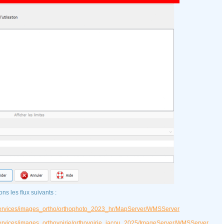
ns les flux suivants :
is/services/images_ortho/orthophoto_2023_hr/MapServer/WMSServer
is/services/images_orthovoirie/orthovoirie_jacou_2025/ImageServer/WMSServer