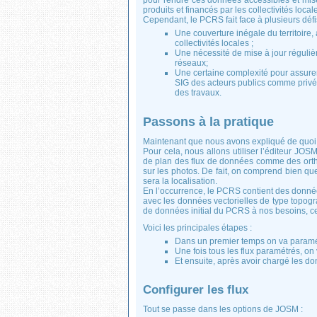
pour rendre ces données accessibles et mise
produits et financés par les collectivités local
Cependant, le PCRS fait face à plusieurs défis
Une couverture inégale du territoire
collectivités locales ;
Une nécessité de mise à jour régulièr
réseaux;
Une certaine complexité pour assurer l
SIG des acteurs publics comme privés,
des travaux.
Passons à la pratique
Maintenant que nous avons expliqué de quoi o
Pour cela, nous allons utiliser l’éditeur JO
de plan des flux de données comme des ortho
sur les photos. De fait, on comprend bien que
sera la localisation.
En l’occurrence, le PCRS contient des données
avec les données vectorielles de type topog
de données initial du PCRS à nos besoins, 
Voici les principales étapes :
Dans un premier temps on va paramétr
Une fois tous les flux paramétrés, o
Et ensuite, après avoir chargé les do
Configurer les flux
Tout se passe dans les options de JOSM :