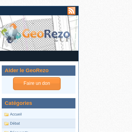
Aider le GeoRezo
Faire un don
Catégories
Accueil
Débat