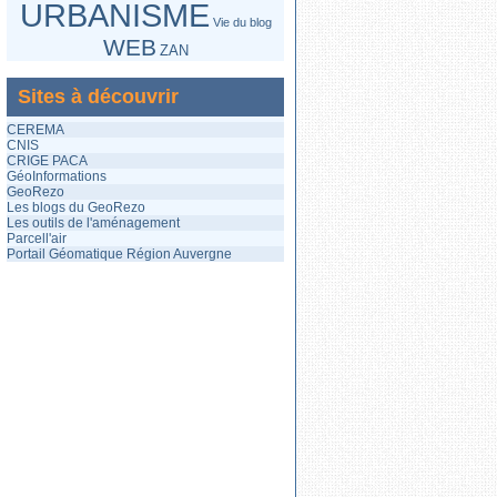
URBANISME
Vie du blog
WEB
ZAN
Sites à découvrir
CEREMA
CNIS
CRIGE PACA
GéoInformations
GeoRezo
Les blogs du GeoRezo
Les outils de l'aménagement
Parcell'air
Portail Géomatique Région Auvergne