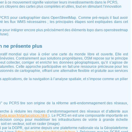
ibuer à ce mouvement signifie valoriser leurs investissements dans le PCRS,
eurs citoyens des cartes plus complètes et utiles, tout en stimulant l’innovation
le PCRS pour cartographier dans OpenStreetMap. Comme pré-requis il faut avoir
ré les flux WMS nécessaires ; les principales étapes sont expliquées dans cet
hode pour intégrer encore plus précisément des éléments topo dans openstreetmap
luse).
n ne présente plus
atif mondial qui vise à créer une carte du monde libre et ouverte. Elle est
bénévoles. Contrairement aux solutions propriétaires, OSM repose sur le principe
ut collecter, corriger et enrichir les données géographiques, qu’il s’agisse de
naturelles. Cette approche participative en fait une ressource précieuse pour les
sionnés de cartographie, offrant une alternative flexible et gratuite aux services
pplications, de la navigation à l’analyse spatiale, et s’impose comme un pilier
é” ou PCRS tire son origine de la réforme anti-endommagement des réseaux,
herche à réduire les risques d’endommagement des réseaux et d’atteinte aux
//beta.gouv.fr/startups/pcrs.html
). Le PCRS en est une composante importante en
écision conçu pour modéliser les infrastructures de voirie à grande échelle
 soit en vecteur, soit en raster (image).
N par la DGPR, qui anime depuis une plateforme nationale via la Géoplateforme