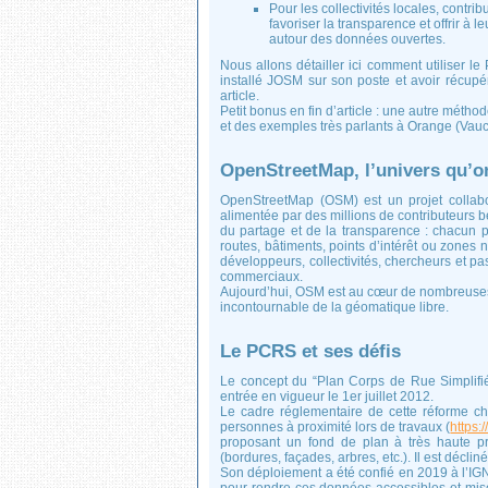
Pour les collectivités locales, contr
favoriser la transparence et offrir à l
autour des données ouvertes.
Nous allons détailler ici comment utiliser 
installé JOSM sur son poste et avoir récupé
article.
Petit bonus en fin d’article : une autre mét
et des exemples très parlants à Orange (Vauc
OpenStreetMap, l’univers qu’o
OpenStreetMap (OSM) est un projet collabor
alimentée par des millions de contributeurs 
du partage et de la transparence : chacun pe
routes, bâtiments, points d’intérêt ou zones 
développeurs, collectivités, chercheurs et pas
commerciaux.
Aujourd’hui, OSM est au cœur de nombreuses a
incontournable de la géomatique libre.
Le PCRS et ses défis
Le concept du “Plan Corps de Rue Simplifi
entrée en vigueur le 1er juillet 2012.
Le cadre réglementaire de cette réforme c
personnes à proximité lors de travaux (
https:
proposant un fond de plan à très haute pr
(bordures, façades, arbres, etc.). Il est décliné
Son déploiement a été confié en 2019 à l’IG