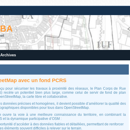
RBA
net
Archives
reetMap avec un fond PCRS
nçu pour sécuriser les travaux à proximité des réseaux, le Plan Corps de Rue
) recèle un potentiel bien plus large, comme celui de servir de fond de plan
enStreetMap, la carte libre et collaborative.
es données précises et homogènes, il devient possible d’améliorer la qualité des
éographiques disponibles pour tous dans OpenStreetMap.
 ouvre la voie à une meilleure connaissance du territoire, en combinant la
 et la dynamique participative d’OSM :
rtunité d’accéder à des données fiables et détaillées, permettant de renforcer
es éléments souvent difficiles à relever sur le terrain.