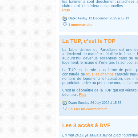
les bâtiments sont directement rattachées 
clairement à l’intérieur des parcelles.
Plus
Date:
Friday 12 December 2025 à 17:13
1 commentaire
La TUP, c’est le TOP
La Table Unifiée du Parcellaire est une 
« décrivent de manière détaillée le foncier, l
aujourd’hui devenus essentiels dans de n
logement, le risque et l’énergie. Ils sont con
La TUP est fournie sous forme de point, p
constituée de
tous les champs
caractéristiqu
nombre de logements d’habitation, des info
propriétaire privé ou personne morale, l’année
C’est la géométrie de la TUP qui est véritabl
décrit ici :
Plus
Date:
Sunday 24 July 2022 à 15:55
Laisser un commentaire
Les 3 accès à DVF
En mai 2019, je saluais sur ce blog l’ouvertu