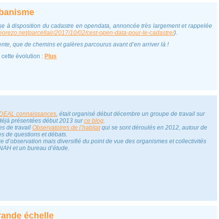
rbanisme
mise à disposition du cadastre en opendata, annoncée très largement et rappelée
georezo.net/parcellair/2017/10/02/cest-open-data-pour-le-cadastre/
)
.
nte, que de chemins et galères parcourus avant d’en arriver là !
cette évolution :
Plus
’IDEAL connaissances
, était organisé début décembre un groupe de travail sur
déjà présentées début 2013 sur
ce blog
.
es de travail
Observatoires de l’habitat
qui se sont déroulés en 2012, autour de
es de questions et débats.
ère d’observation mais diversifié du point de vue des organismes et collectivités
 ANAH et un bureau d’étude.
rande échelle