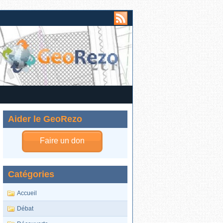
Aider le GeoRezo
Faire un don
Catégories
Accueil
Débat