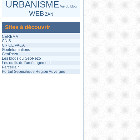
URBANISME
Vie du blog
WEB
ZAN
Sites à découvrir
CEREMA
CNIS
CRIGE PACA
GéoInformations
GeoRezo
Les blogs du GeoRezo
Les outils de l'aménagement
Parcell'air
Portail Géomatique Région Auvergne