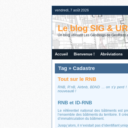
vendredi, 7 août 2026
Le blog SIG & U
Un blog utilisant Les GéoBlogs de GeoRezo.
Accueil
Bienvenue !
Abréviations
Tag » Cadastre
Tout sur le RNB
RNB, R’nB, Airbnb, BDND … on s’y perd ! 
nouveauté !
RNB et ID-RNB
Le référentiel national des bâtiments est p
l’ensemble des bâtiments du territoire. Il 
d’immatriculation du bâtiment.
Jusqu’alors, il n’existait pas d’identifiant un