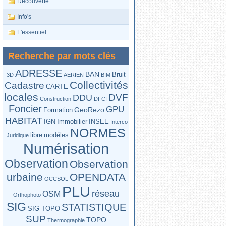
Découverte
Info's
L'essentiel
Recherche par mots clés
ADRESSE
BAN
Bruit
3D
AERIEN
BIM
Collectivités
Cadastre
CARTE
locales
DVF
DDU
Construction
DFCI
Foncier
GPU
GeoRezo
Formation
HABITAT
IGN
Immobilier
INSEE
Interco
NORMES
libre
modéles
Juridique
Numérisation
Observation
Observation
urbaine
OPENDATA
OCCSOL
PLU
réseau
OSM
Orthophoto
SIG
STATISTIQUE
SIG TOPO
SUP
TOPO
Thermographie