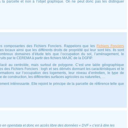
à la parcelle et non à l’objet graphique. On ne peut donc pas les distinguer
des composantes des Fichiers Fonciers. Rappelons que les
Fichiers Fonciers
es locaux ainsi que les différents droits de propriété qui leur sont liés. Ils sont
ombreux domaines d’étude tels que l’occupation du sol, l’aménagement, le
struits par le CEREMA à partir des fichiers MAJIC de la DGFIP.
lacé au centroïde, mais surtout de polygone. C’est une table géographique
es des Fichiers Fonciers : logh et ses dérivés donnant les caractéristiques et le
rmations sur l’occupation des logements, leur niveau d’entretien, le type de
 de construction, les différentes surfaces agricoles ou naturelles, …
ement intéressante. Elle rejoint le principe de la parcelle de référence telle que
re en opendata et donc en accès libre des données « DVF » c’est à dire les