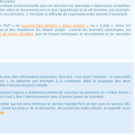
foncières.
 pratique professionnelle que ces données en opendata n’étaient pas complètes
er, elles ne fournissent pas ce que j’appellerais ici la clé foncière, par analogie
er ces données. C’est toute la difficulté de l’opendata entre volonté d’ouverture
s « DVF » ne
peuvent être utilisées « telles quelles »
ou « à plat », sinon les
ses et des répétitions. En faisant simple : comme les données cadastrales, les
t de lignes répétées
que de locaux principaux et secondaires et de parcelles
 avec des informations associées. Des fois, c’est aussi l’inverse : ce sont plutôt
liser » ou rattacher par exemple à la commune. Mais le couplage des deux
le n’est pas toujours simple.
Grand Avignon a réellement permis de valoriser les données et « l’Atlas Immo »
on c’est à dire l’interconnexion avec d’autres bases de données.
llier qui est venu renforcer le service Habitat-PLH en lien avec le service SIG.
t cerné les enjeux de la démarche, découvert les outils utilisés, et exploité ceux-
lus