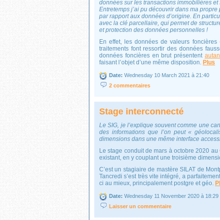
données sur les transactions immobilières et 
Entretemps j’ai pu découvrir dans ma propre
par rapport aux données d’origine. En particuli
avec la clé parcellaire, qui permet de structur
et protection des données personnelles !
En effet, les données de valeurs foncière
traitements font ressortir des données faus
données foncières en brut présentent
autan
faisant l’objet d’une même disposition.
Plus
Date:
Wednesday 10 March 2021 à 21:40
2 commentaires
Stage interconnecté
Le SIG, je l’explique souvent comme une carte
des informations que l’on peut « géoloca
dimensions dans une même interface accessib
Le stage conduit de mars à octobre 2020 au 
existant, en y couplant une troisième dimensi
C’est un stagiaire de mastère SILAT de Montpe
Tancredi s’est très vite intégré, a parfaitemen
ci au mieux, principalement postgre et géo.
P
Date:
Wednesday 11 November 2020 à 18:29
Laisser un commentaire