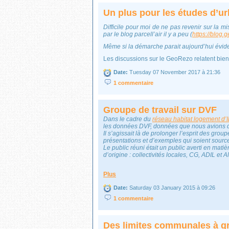
Un plus pour les études d’u
Difficile pour moi de ne pas revenir sur la 
par le blog parcell’air il y a peu (
https://blog.
Même si la démarche parait aujourd’hui évide
Les discussions sur le GeoRezo relatent bien 
Date:
Tuesday 07 November 2017 à 21:36
1 commentaire
Groupe de travail sur DVF
Dans le cadre du
réseau habitat logement d
les données DVF, données que nous avions 
Il s’agissait là de prolonger l’esprit des group
présentations et d’exemples qui soient sourc
Le public réuni était un public averti en mati
d’origine : collectivités locales, CG, ADIL et
Plus
Date:
Saturday 03 January 2015 à 09:26
1 commentaire
Des limites communales à g