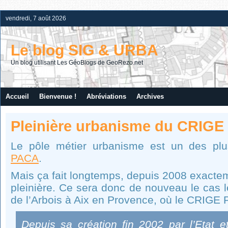
vendredi, 7 août 2026
Le blog SIG & URBA
Un blog utilisant Les GéoBlogs de GeoRezo.net
Accueil
Bienvenue !
Abréviations
Archives
Pleinière urbanisme du CRIGE
Le pôle métier urbanisme est un des p
PACA
.
Mais ça fait longtemps, depuis 2008 exacteme
pleinière. Ce sera donc de nouveau le cas 
de l’Arbois à Aix en Provence, où le CRIGE 
Depuis sa création fin 2002 par l’Etat e