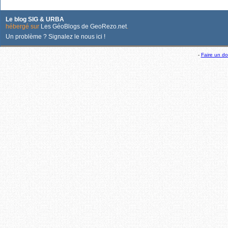
Le blog SIG & URBA
hébergé sur
Les GéoBlogs de GeoRezo.net
.
Un problème ? Signalez le nous ici !
-
Faire un d