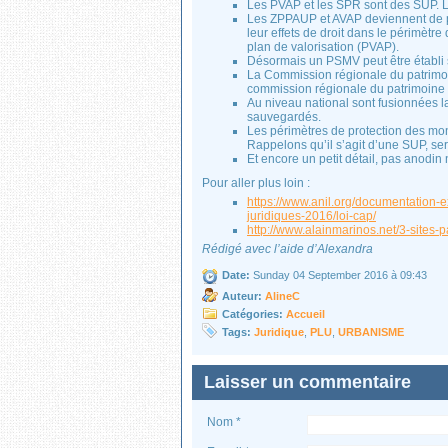
Les PVAP et les SPR sont des SUP.
Les ZPPAUP et AVAP deviennent de pl
leur effets de droit dans le périmètr
plan de valorisation (PVAP).
Désormais un PSMV peut être établi s
La Commission régionale du patrimoin
commission régionale du patrimoine et
Au niveau national sont fusionnées 
sauvegardés.
Les périmètres de protection des mo
Rappelons qu’il s’agit d’une SUP, serv
Et encore un petit détail, pas anodin
Pour aller plus loin :
https://www.anil.org/documentation-e
juridiques-2016/loi-cap/
http://www.alainmarinos.net/3-site
Rédigé avec l’aide d’Alexandra
Date:
Sunday 04 September 2016 à 09:43
Auteur:
AlineC
Catégories:
Accueil
Tags:
Juridique
,
PLU
,
URBANISME
Laisser un commentaire
Nom *