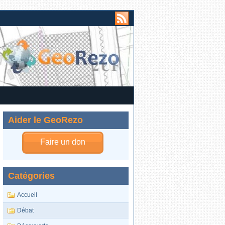
Aider le GeoRezo
Faire un don
Catégories
Accueil
Débat