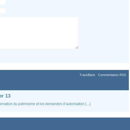
TrackBack
Commentaires RSS
er 13
éservation du patrimoine et les demandes d’autorisation […]