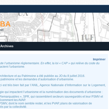
RBA
net
Archives
Imprimer
e l’urbanisme règlementaire. En effet, la loi « CAP » qui relève du code du
actent l’urbanisme.
’Architecture et au Patrimoine a été publiée au JO du 8 juillet 2016.
du patrimoine et les demandes d’autorisation d’urbanisme.
ci est très bien fait par l’ANIL, Agence Nationale d’Information sur le Logement,
gie qui impactent l’urbanisme et la numérisation des documents d’urbanisme :
 Remarquables », SPR, qui rassemblent secteurs sauvegardés et leur PSMV et
écemment les AVAP.
MV, dont le nom semble rester, et les PVAP, plans de valorisation de
és par la collectivité.