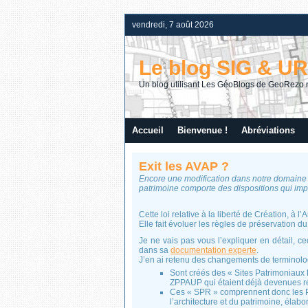
vendredi, 7 août 2026
Le blog SIG & U
Un blog utilisant Les GéoBlogs de GeoRezo.
Accueil
Bienvenue !
Abréviations
Exit les AVAP ?
Encore une modification dans notre domaine d
patrimoine comporte des dispositions qui imp
Cette loi relative à la liberté de Création, à l
Elle fait évoluer les règles de préservation 
Je ne vais pas vous l’expliquer en détail, ce
dans sa
documentation experte
.
J’en ai retenu des changements de terminolo
Sont créés des « Sites Patrimoniaux
ZPPAUP qui étaient déjà devenues r
Ces « SPR » comprennent donc les PS
l’architecture et du patrimoine, élabor