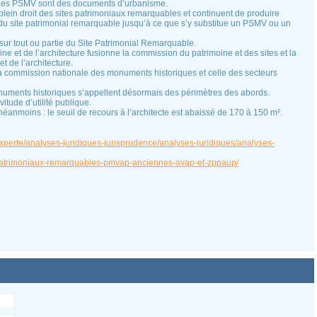
 Les PSMV sont des documents d’urbanisme.
ein droit des sites patrimoniaux remarquables et continuent de produire
e du site patrimonial remarquable jusqu’à ce que s’y substitue un PSMV ou un
ur tout ou partie du Site Patrimonial Remarquable.
e et de l’architecture fusionne la commission du patrimoine et des sites et la
 de l’architecture.
la commission nationale des monuments historiques et celle des secteurs
numents historiques s’appellent désormais des périmètres des abords.
itude d’utilité publique.
 néanmoins : le seuil de recours à l’architecte est abaissé de 170 à 150 m².
xperte/analyses-juridiques-jurisprudence/analyses-juridiques/analyses-
s-patrimoniaux-remarquables-pmvap-anciennes-avap-et-zppaup/