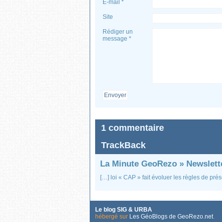
E-mail *
Site
Rédiger un
message *
Envoyer
1 commentaire
TrackBack
La Minute GeoRezo » Newslett
[…] loi « CAP » fait évoluer les règles de pr
Le blog SIG & URBA
hébergé sur
Les GéoBlogs de GeoRezo.net
.