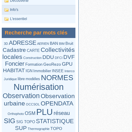
Découverte
Info's
L'essentiel
Recherche par mots clés
ADRESSE
BAN
Bruit
3D
AERIEN
BIM
Collectivités
Cadastre
CARTE
locales
DVF
DDU
Construction
DFCI
Foncier
GPU
GeoRezo
Formation
HABITAT
IGN
Immobilier
INSEE
Interco
NORMES
libre
modéles
Juridique
Numérisation
Observation
Observation
urbaine
OPENDATA
OCCSOL
PLU
réseau
OSM
Orthophoto
SIG
STATISTIQUE
SIG TOPO
SUP
TOPO
Thermographie