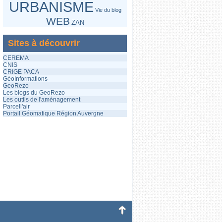
URBANISME
Vie du blog
WEB
ZAN
Sites à découvrir
CEREMA
CNIS
CRIGE PACA
GéoInformations
GeoRezo
Les blogs du GeoRezo
Les outils de l'aménagement
Parcell'air
Portail Géomatique Région Auvergne