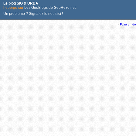
Le blog SIG & URBA
hébergé sur
Les GéoBlogs de GeoRezo.net
.
Un problème ? Signalez le nous ici !
-
Faire un d