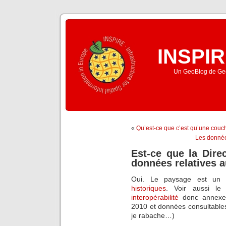
INSPIR
Un GeoBlog de Geo
«
Qu’est-ce que c’est qu’une couc
Les donnée
Est-ce que la Dire
données relatives 
Oui. Le paysage est un
historiques
. Voir aussi le
interopérabilité
donc annexe
2010 et données consultables
je rabache…)