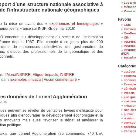
Les texte
pport d’une structure nationale associative à
Métadon
n de l’infrastructure nationale géographiques
Poser u
Favoris
inue la mise en avant des «
expériences et témoignages
»
CNIG
apport de la France sur INSPIRE de mai 2016)
Commiss
GeoRez
EO
concourt au développement du secteur de l’information
IGN
rance depuis 1987. Elle compte à ce jours plus de 200
INSPIRE 
INSPIRE
quels de nombreuses collectivités, des gestionnaires de
INSPIRE
aux d’étude, des professionnels de la géomatique et des
(PDF)
tionnels.
Ministèr
Catégorie
accéder
gs:
#MerciINSPIRE!
,
Afigéo
,
impacts
,
INSPIRE
coordina
 dans
Exemples
,
impacts
|
Aucun commentaire »
donnée
Exemple
générali
impacts
des données de Lorient Agglomération
juridique
mainten
 2016
métado
Non cla
ques peuvent se révéler de véritables leviers d’efficacité pour
publier
ubliques afin d’encourager le développement économique et la
révision
es innovants mais aussi favoriser le débat et améliorer la
services
ion politique.
spécifica
transpos
texte que Lorient Agglomération (25 communes, 740 km²,