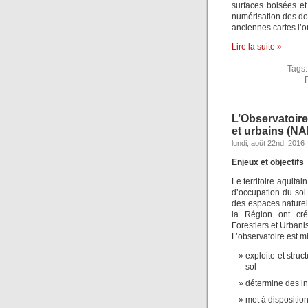
surfaces boisées et 
numérisation des do
anciennes cartes l’o
Lire la suite »
Tags
L’Observatoire
et urbains (NA
lundi, août 22nd, 2016
Enjeux et objectifs
Le territoire aquita
d’occupation du sol 
des espaces naturels
la Région ont cré
Forestiers et Urbanis
L’observatoire est m
exploite et stru
sol
détermine des in
met à dispositio