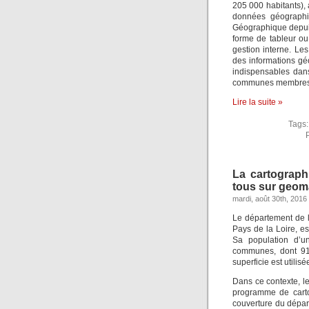
205 000 habitants),
données géographi
Géographique depuis 
forme de tableur o
gestion interne. Le
des informations g
indispensables dans
communes membres
Lire la suite »
Tags
La cartograph
tous sur geom
mardi, août 30th, 2016
Le département de l
Pays de la Loire, es
Sa population d’u
communes, dont 91
superficie est utilisé
Dans ce contexte, 
programme de carto
couverture du dépar