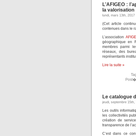
L’AFIGEO : l’a
la valorisatio
lundi, mars 13th, 2017
(Cet article cont
contenues dans le r
L’association
AFIG
géographique en F
membres parmi les
réseaux, des bure
représentants institu
Lire la suite »
Ta
Post�
Le catalogue 
jeudi, septembre 15th,
Les outils informati
les collectivités p
création de servic
transparence de l’act
C’est dans ce con