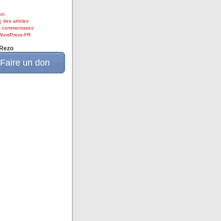
on
des articles
S
 commentaires
 WordPress-FR
oRezo
Faire un don