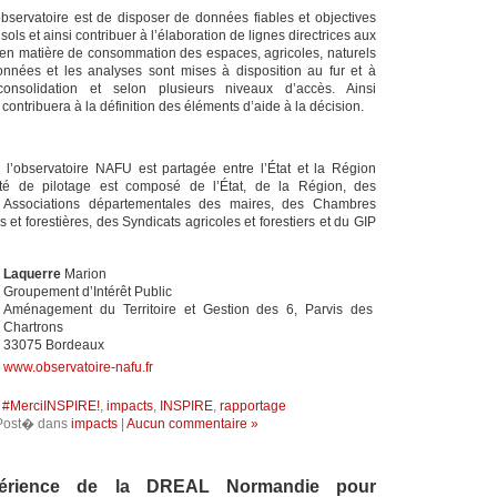
l’observatoire est de disposer de données fiables et objectives
sols et ainsi contribuer à l’élaboration de lignes directrices aux
s en matière de consommation des espaces, agricoles, naturels
données et les analyses sont mises à disposition au fur et à
nsolidation et selon plusieurs niveaux d’accès. Ainsi
contribuera à la définition des éléments d’aide à la décision.
l’observatoire NAFU est partagée entre l’État et la Région
té de pilotage est composé de l’État, de la Région, des
 Associations départementales des maires, des Chambres
s et forestières, des Syndicats agricoles et forestiers et du GIP
Laquerre
Marion
Groupement d’Intérêt Public
Aménagement du Territoire et Gestion des 6, Parvis des
Chartrons
33075 Bordeaux
www.observatoire-nafu.fr
:
#MerciINSPIRE!
,
impacts
,
INSPIRE
,
rapportage
Post� dans
impacts
|
Aucun commentaire »
périence de la DREAL Normandie pour