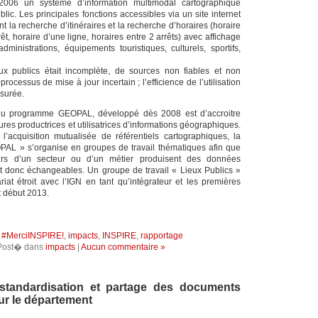
006 un système d’information multimodal cartographique
lic. Les principales fonctions accessibles via un site internet
nt la recherche d’itinéraires et la recherche d’horaires (horaire
t, horaire d’une ligne, horaires entre 2 arrêts) avec affichage
dministrations, équipements touristiques, culturels, sportifs,
ux publics était incomplète, de sources non fiables et non
rocessus de mise à jour incertain ; l’efficience de l’utilisation
ssurée.
 du programme GEOPAL, développé dès 2008 est d’accroitre
ctures productrices et utilisatrices d’informations géographiques.
’acquisition mutualisée de référentiels cartographiques, la
L » s’organise en groupes de travail thématiques afin que
eurs d’un secteur ou d’un métier produisent des données
t donc échangeables. Un groupe de travail « Lieux Publics »
riat étroit avec l’IGN en tant qu’intégrateur et les premières
t début 2013.
:
#MerciINSPIRE!
,
impacts
,
INSPIRE
,
rapportage
Post� dans
impacts
|
Aucun commentaire »
standardisation et partage des documents
ur le département