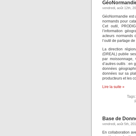
GéoNormandie
vendredi, août 12th, 2
GéoNormandie est un
normands pour cata
Cet outil, PRODIG
l’information géog
acteurs normands d
l’outil de partage 
La direction régio
(DREAL) publie ses 
par moissonnage, G
d’autres outils : e
données géographiq
données sur sa pla
producteurs et les co
Lire la suite »
Tags
Base de Donné
vendredi, août 5th, 20
En collaboration avec