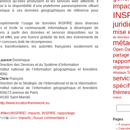
rence qu’elles produisent et les services web afférents. Il
impac
si à la disponibilité d’une plateforme paneuropéenne offrant
unique à ces données géographiques de référence pour
INS
jurid
expérimenté l’usage de données INSPIRE dans diverses
nes et incite la communauté informatique à développer de
mise 
ions à partir des données et services disponibles sur la
cet effet, par une licence gratuite de test, des évènements de
de données
méta
un concours doté de récompenses.
 transfrontaliers, les autorités françaises soutiennent sa
Open Da
partage
Laurent
Dominique
rappor
Direction des Services et du Système d’Information
règleme
Institut national de l’information géographique et forestière
S
réseaux
(IGN)
servi
Chirie
François
Direction de la Stratégie, de l’International et de la Valorisation
spécif
Institut national de l’information géographique et forestière
thèmes
(IGN)73 avenue de Paris
94160 Saint-Mandé
voeux
http://www.locationframework.eu
:
#MerciINSPIRE!
,
impacts
,
INSPIRE
,
rapportage
Post� dans
impacts
|
Aucun commentaire »
Pages
À propo
Calendri