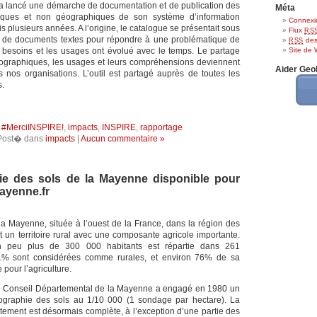
 a lancé une démarche de documentation et de publication des
Méta
ques et non géographiques de son système d’information
Connexi
plusieurs années. A l’origine, le catalogue se présentait sous
Flux
RS
u de documents textes pour répondre à une problématique de
des
RSS
s besoins et les usages ont évolué avec le temps. Le partage
Site de
éographiques, les usages et leurs compréhensions deviennent
Aider Ge
 nos organisations. L’outil est partagé auprès de toutes les
.
:
#MerciINSPIRE!
,
impacts
,
INSPIRE
,
rapportage
Post� dans
impacts
|
Aucun commentaire »
ie des sols de la Mayenne disponible pour
ayenne.fr
a Mayenne, située à l’ouest de la France, dans la région des
t un territoire rural avec une composante agricole importante.
n peu plus de 300 000 habitants est répartie dans 261
% sont considérées comme rurales, et environ 76% de sa
e pour l’agriculture.
le Conseil Départemental de la Mayenne a engagé en 1980 un
graphie des sols au 1/10 000 (1 sondage par hectare). La
tement est désormais complète, à l’exception d’une partie des