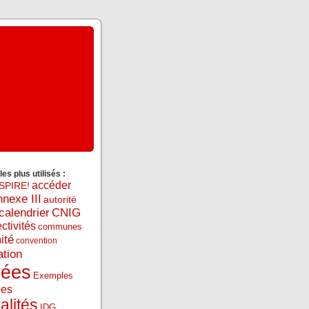
es plus utilisés :
accéder
SPIRE!
nnexe III
autorité
calendrier
CNIG
ectivités
communes
ité
convention
ation
nées
Exemples
des
alités
IDG