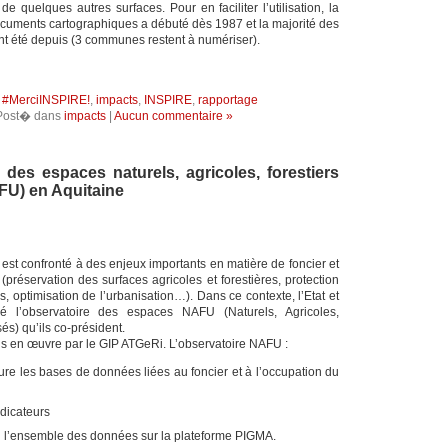
de quelques autres surfaces. Pour en faciliter l’utilisation, la
cuments cartographiques a débuté dès 1987 et la majorité des
nt été depuis (3 communes restent à numériser).
:
#MerciINSPIRE!
,
impacts
,
INSPIRE
,
rapportage
Post� dans
impacts
|
Aucun commentaire »
 des espaces naturels, agricoles, forestiers
FU) en Aquitaine
in est confronté à des enjeux importants en matière de foncier et
(préservation des surfaces agricoles et forestières, protection
, optimisation de l’urbanisation…). Dans ce contexte, l’Etat et
é l’observatoire des espaces NAFU (Naturels, Agricoles,
és) qu’ils co-président.
is en œuvre par le GIP ATGeRi. L’observatoire NAFU :
cture les bases de données liées au foncier et à l’occupation du
dicateurs
n l’ensemble des données sur la plateforme PIGMA.