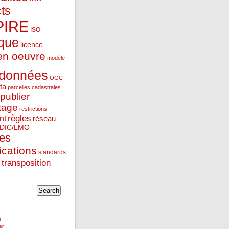
ts
PIRE
ISO
ique
licence
en oeuvre
modèle
données
OGC
ta
parcelles cadastrales
publier
tage
restrictions
règles
nt
réseau
DIC/LMO
ces
ications
standards
transposition
s
er