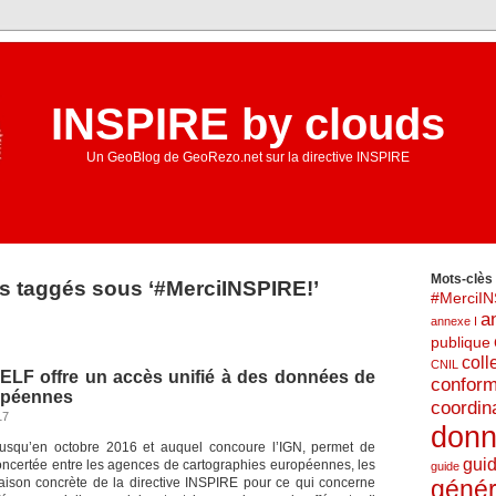
INSPIRE by clouds
Un GeoBlog de GeoRezo.net sur la directive INSPIRE
Mots-clès l
es taggés sous ‘#MerciINSPIRE!’
#MerciIN
a
annexe I
publique
coll
CNIL
 ELF offre un accès unifié à des données de
conform
opéennes
coordin
17
don
 jusqu’en octobre 2016 et auquel concoure l’IGN, permet de
gui
concertée entre les agences de cartographies européennes, les
guide
aison concrète de la directive INSPIRE pour ce qui concerne
génér