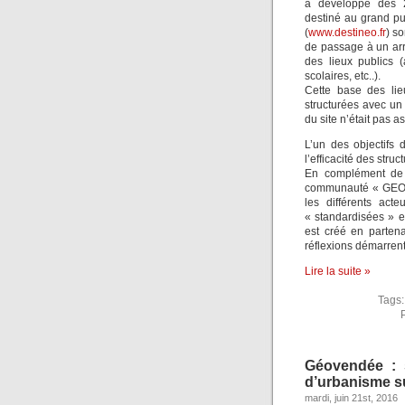
a développé dès 2
destiné au grand pub
(
www.destineo.fr
) so
de passage à un arrê
des lieux publics (a
scolaires, etc..).
Cette base des lie
structurées avec un p
du site n’était pas a
L’un des objectifs
l’efficacité des stru
En complément de l
communauté « GEOPA
les différents act
« standardisées » e
est créé en partena
réflexions démarren
Lire la suite »
Tags
Géovendée : 
d’urbanisme s
mardi, juin 21st, 2016