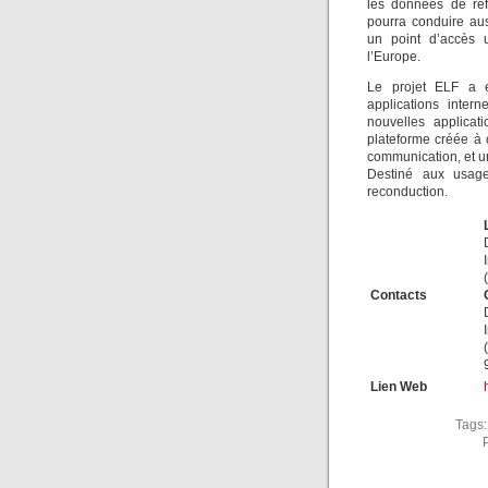
les données de réfé
pourra conduire aus
un point d’accès 
l’Europe.
Le projet ELF a 
applications inter
nouvelles applicat
plateforme créée à 
communication, et 
Destiné aux usages
reconduction.
Contacts
Lien Web
Tags