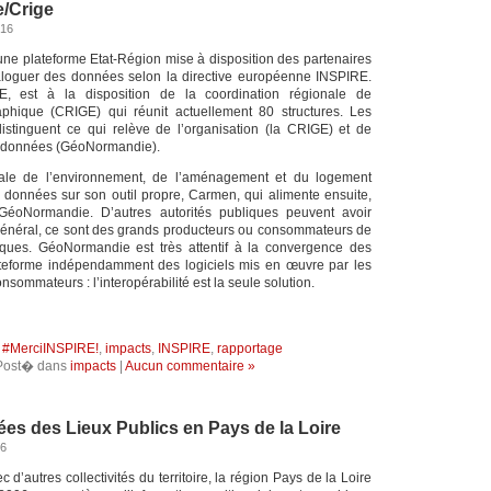
/Crige
016
e plateforme Etat-Région mise à disposition des partenaires
loguer des données selon la directive européenne INSPIRE.
E, est à la disposition de la coordination régionale de
raphique (CRIGE) qui réunit actuellement 80 structures. Les
istinguent ce qui relève de l’organisation (la CRIGE) et de
de données (GéoNormandie).
nale de l’environnement, de l’aménagement et du logement
données sur son outil propre, Carmen, qui alimente ensuite,
éoNormandie. D’autres autorités publiques peuvent avoir
n général, ce sont des grands producteurs ou consommateurs de
ues. GéoNormandie est très attentif à la convergence des
teforme indépendamment des logiciels mis en œuvre par les
nsommateurs : l’interopérabilité est la seule solution.
:
#MerciINSPIRE!
,
impacts
,
INSPIRE
,
rapportage
Post� dans
impacts
|
Aucun commentaire »
es des Lieux Publics en Pays de la Loire
16
 d’autres collectivités du territoire, la région Pays de la Loire