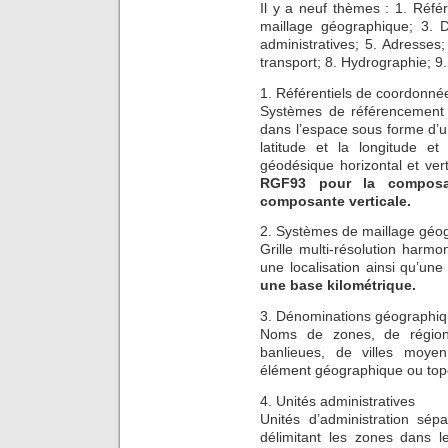
Il y a neuf thèmes : 1. Réf
maillage géographique; 3. 
administratives; 5. Adresses
transport; 8. Hydrographie; 9.
1. Référentiels de coordonné
Systèmes de référencement 
dans l’espace sous forme d’un
latitude et la longitude et
géodésique horizontal et vert
RGF93 pour la composan
composante verticale.
2. Systèmes de maillage géo
Grille multi-résolution harm
une localisation ainsi qu’une
une base kilométrique.
3. Dénominations géographi
Noms de zones, de régions
banlieues, de villes moyen
élément géographique ou topog
4. Unités administratives
Unités d’administration sép
délimitant les zones dans l