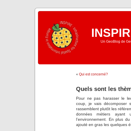
INSPIR
Un GeoBlog de Geo
«
Qui est concerné?
Quels sont les thèm
Pour ne pas harasser le le
coup, je vais décomposer 
rassemblent plutôt les référen
données métiers ayant u
l’environnement. En plus du ce
ajouté en gras les quelques é