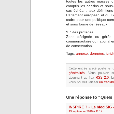
toutes les autres masses d’
compris les bassins et sous
cas échéant, aux définitions
Parlement européen et du Co
cadre pour une politique co
et sous forme de réseaux.
9. Sites protégés
Zone désignée ou gérée da
communautaire ou national en 
de conservation.
Tags:
annexe
,
données
,
jurid
Cette entrée a été posté le l
généralités
. Vous pouvez su
abonnant au flux
RSS 2.0
. L
vous pouvez laisser
un trackb
Une réponse to “Quels 
INSPIRE ? » Le blog SI
19 septembre 2010 à 11:17