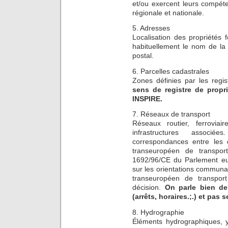
et/ou exercent leurs compéten
régionale et nationale.
5. Adresses
Localisation des propriétés 
habituellement le nom de la
postal.
6. Parcelles cadastrales
Zones définies par les regi
sens de registre de proprié
INSPIRE.
7. Réseaux de transport
Réseaux routier, ferroviai
infrastructures associ
correspondances entre les d
transeuropéen de transpor
1692/96/CE du Parlement eur
sur les orientations commun
transeuropéen de transport
décision.
On parle bien de 
(arrêts, horaires.;.) et pas
8. Hydrographie
Éléments hydrographiques, y