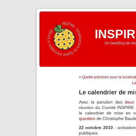
INSPIR
Un GeoBlog de Geo
«
Quelle précision pour la localis
La
Le calendrier de mi
Avec la parution des
deux
réunion du Comité INSPIRE d
le calendrier de mise en 
question
de Christophe Baudet
22 octobre 2010
: activatio
publiques.