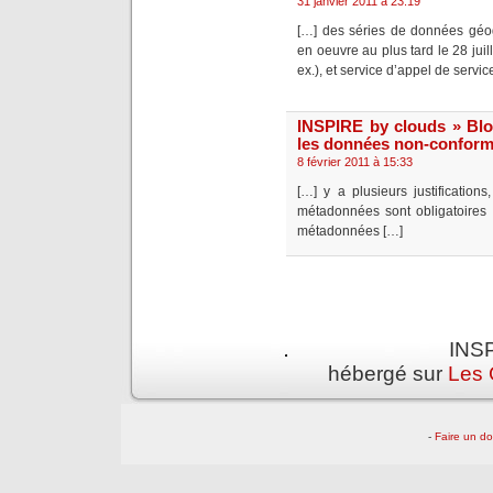
31 janvier 2011 à 23:19
[…] des séries de données géog
en oeuvre au plus tard le 28 jui
ex.), et service d’appel de servi
INSPIRE by clouds » Bl
les données non-confor
8 février 2011 à 15:33
[…] y a plusieurs justifications
métadonnées sont obligatoires a
métadonnées […]
INSP
hébergé sur
Les 
-
Faire un d