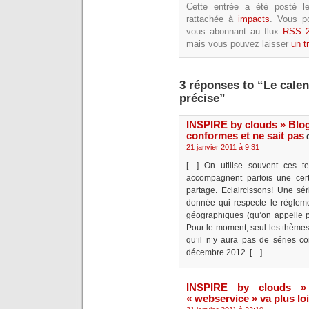
Cette entrée a été posté l
rattachée à
impacts
. Vous p
vous abonnant au flux
RSS 2
mais vous pouvez laisser
un t
3 réponses to “Le calen
précise”
INSPIRE by clouds » Blo
conformes et ne sait pas
d
21 janvier 2011 à 9:31
[…] On utilise souvent ces 
accompagnent parfois une certa
partage. Eclaircissons! Une sé
donnée qui respecte le règleme
géographiques (qu’on appelle p
Pour le moment, seul les thèmes 
qu’il n’y aura pas de séries co
décembre 2012. […]
INSPIRE by clouds »
« webservice » va plus lo