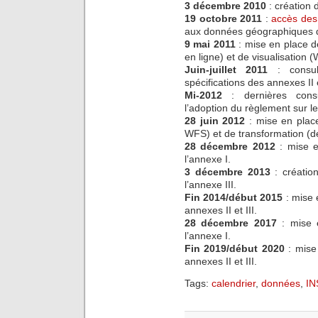
3 décembre 2010
: création 
19 octobre 2011
:
accès des 
aux données géographiques d
9 mai 2011
: mise en place 
en ligne) et de visualisation 
Juin-juillet 2011
: consult
spécifications des annexes II e
Mi-2012
: dernières consul
l’adoption du règlement sur les
28 juin 2012
: mise en place
WFS) et de transformation (
28 décembre 2012
: mise e
l’annexe I.
3 décembre 2013
: créatio
l’annexe III.
Fin 2014/début 2015
: mise 
annexes II et III.
28 décembre 2017
: mise 
l’annexe I.
Fin 2019/début 2020
: mise
annexes II et III.
Tags:
calendrier
,
données
,
IN