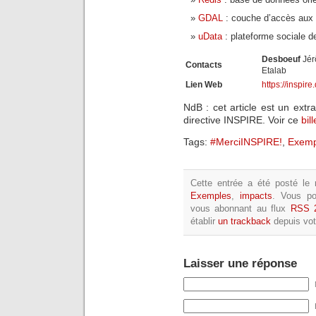
GDAL
: couche d’accès aux
uData
: plateforme sociale d
Desboeuf
Jér
Contacts
Etalab
Lien Web
https://inspire
NdB : cet article est un extra
directive INSPIRE. Voir ce
bill
Tags:
#MerciINSPIRE!
,
Exemp
Cette entrée a été posté le 
Exemples
,
impacts
. Vous po
vous abonnant au flux
RSS 
établir
un trackback
depuis votr
Laisser une réponse