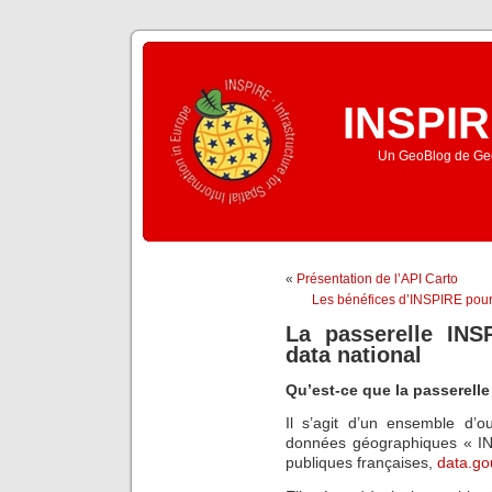
INSPIR
Un GeoBlog de Geo
«
Présentation de l’API Carto
Les bénéfices d’INSPIRE pour
La passerelle INS
data national
Qu’est-ce que la passerelle
Il s’agit d’un ensemble d’o
données géographiques « IN
publiques françaises,
data.gou