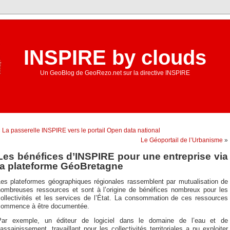
INSPIRE by clouds
Un GeoBlog de GeoRezo.net sur la directive INSPIRE
«
La passerelle INSPIRE vers le portail Open data national
Le Géoportail de l’Urbanisme
»
Les bénéfices d’INSPIRE pour une entreprise via
la plateforme GéoBretagne
Les plateformes géographiques régionales rassemblent par mutualisation de
nombreuses ressources et sont à l’origine de bénéfices nombreux pour les
collectivités et les services de l’État. La consommation de ces ressources
commence à être documentée.
Par exemple, un éditeur de logiciel dans le domaine de l’eau et de
’assainissement, travaillant pour les collectivités territoriales a pu exploiter