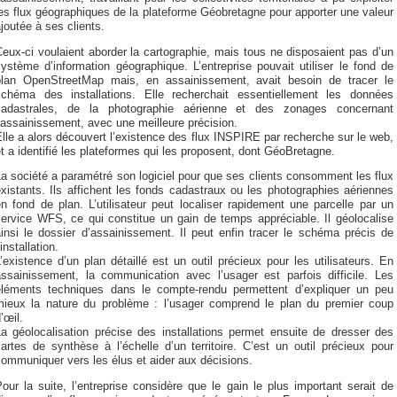
es flux géographiques de la plateforme Géobretagne pour apporter une valeur
joutée à ses clients.
eux-ci voulaient aborder la cartographie, mais tous ne disposaient pas d’un
ystème d’information géographique. L’entreprise pouvait utiliser le fond de
plan OpenStreetMap mais, en assainissement, avait besoin de tracer le
schéma des installations. Elle recherchait essentiellement les données
cadastrales, de la photographie aérienne et des zonages concernant
’assainissement, avec une meilleure précision.
lle a alors découvert l’existence des flux INSPIRE par recherche sur le web,
t a identifié les plateformes qui les proposent, dont GéoBretagne.
a société a paramétré son logiciel pour que ses clients consomment les flux
xistants. Ils affichent les fonds cadastraux ou les photographies aériennes
n fond de plan. L’utilisateur peut localiser rapidement une parcelle par un
service WFS, ce qui constitue un gain de temps appréciable. Il géolocalise
insi le dossier d’assainissement. Il peut enfin tracer le schéma précis de
’installation.
’existence d’un plan détaillé est un outil précieux pour les utilisateurs. En
assainissement, la communication avec l’usager est parfois difficile. Les
éléments techniques dans le compte-rendu permettent d’expliquer un peu
mieux la nature du problème : l’usager comprend le plan du premier coup
’œil.
La géolocalisation précise des installations permet ensuite de dresser des
artes de synthèse à l’échelle d’un territoire. C’est un outil précieux pour
ommuniquer vers les élus et aider aux décisions.
our la suite, l’entreprise considère que le gain le plus important serait de