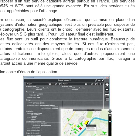
disposer d’un flux service cadastre agrégé partout en France. Les services
WMS et WFS sont déjà une grande avancée. En sus, des services tuilés
ont appréciables pour l’affichage.
En conclusion, la société explique désormais que la mise en place d’un
ystème d’information géographique n’est plus un préalable pour disposer de
a cartographie. Leurs clients ont le choix : démarrer avec les flux existants,
éployer un SIG plus tard… Pour l’utilisateur final c’est indifférent.
Les flux sont un outil pour combattre la fracture numérique. Beaucoup de
etites collectivités ont des moyens limités. Si ces flux n’existaient pas,
ertains territoires ne disposeraient que de comptes rendus d’assainissement
parfois difficilement intelligibles, alors que d’autres proposeraient une
cartographie communicante. Grâce à la cartographie par flux, l’usager a
partout accès à une même qualité de service.
ne copie d’écran de l’application :