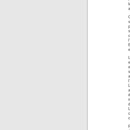
l
a
C
s
l
E
e
L
e
e
a
l
L
d
c
c
P