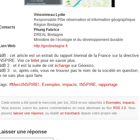
Vinsonneau Lydie
Responsable Pôle observation et information géographique
Région Bretagne
Contacts
Phung Fabrice
DREAL Bretagne
Ministère de l’écologie et du développement durable
Lien Web
http://geobretagne.fr
dB : cet article est un extrait du rapport triennal de la France sur la directive
INSPIRE. Voir ce
billet
pour en savoir plus.
dB 2 : et il est la suite de cet
échange
sur Géorezo.
dB 3 : si, après cela, vous ne trouvez pas le nom de la société en question,
e ne sais plus quoi faire.
Tags:
#MerciINSPIRE!
,
Exemples
,
impacts
,
INSPIRE
,
rapportage
Cette entrée a été posté le mercredi, juin 1st, 2016 et est rattachée à
Exemples
,
impacts
.
Vous pouvez suivre les autres commentaires en vous abonnant au flux
RSS 2.0
. Vous
pouvez
laisser une réponse
, ou établir
un trackback
depuis votre propre site.
Laisser une réponse