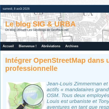
samedi, 8 août 2026
Le blog SIG & URBA
Un blog utilisant Les GéoBlogs de GeoRezo.net
Accueil
Bienvenue !
Abréviations
Archives
Intégrer OpenStreetMap dans 
professionnelle
Jean-Louis Zimmerman et 
actifs « mandataires grand
OSM. Tous deux employés à
Louis est urbaniste et To
aventures en tant que res