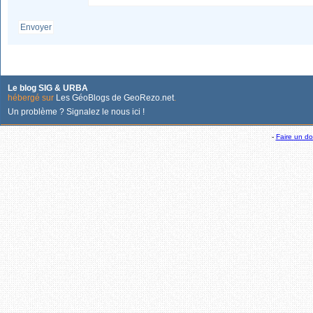
Envoyer
Le blog SIG & URBA
hébergé sur
Les GéoBlogs de GeoRezo.net
.
Un problème ? Signalez le nous ici !
-
Faire un d