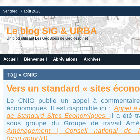
vendredi, 7 août 2026
Le blog SIG & URBA
Un blog utilisant Les GéoBlogs de GeoRezo.net
Accueil
Bienvenue !
Abréviations
Archives
Tag » CNIG
Vers un standard « sites écon
Le CNIG publie un appel à commentaires
économiques. Il est disponible ici :
Appel à 
de Standard Sites Economiques.
Il a été t
sous groupe du Groupe de travail Am
Aménagement | Conseil national de l’i
(cnig.gouv.fr))