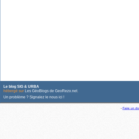
Le blog SIG & URBA
hébergé sur
Les GéoBlogs de GeoRezo.net
.
Un problème ? Signalez le nous ici !
-
Faire un d