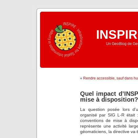
INSPIR
Un GeoBlog de Geo
«
Rendre accessible, sauf dans hu
Quel impact d’INSP
mise à disposition?
La question posée lors d’
organisé par SIG L-R était 
conventions de mise à disp
représente une activité la
géomaticiens, la directive va-t