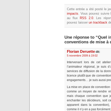
Cette entrée a été posté le j
impacts
. Vous pouvez suivre
au flux
RSS 2.0
. Les répo
pouvez laisser
un trackback
de
Une réponse to “Quel i
conventions de mise à 
Florian Deruette
dit:
5 novembre 2009 à 19:02
Intervenant lors de cet atel
l’animateur régional, je suis 
services de diffusion de la don
licence plutôt que de conventions
engagements… je suis aussi pr
La mise en place de convention 
comme un moyen de rendre vis
mais chaque convention que je
enchanter les décideurs, soit c
apparent dans la convention), 
comme il n’y en a pas forcémen