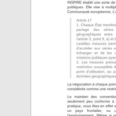
INSPIRE établit une sorte de 
publiques. Elle vise à multi
Communauté européenne.
L’
Article 17
1. Chaque État membre
partage des série
géographiques entre 
l’article 3, point 9, a) et 
Lesdites mesures perme
d’accéder aux séries 
échanger et de les ut
missions publiques ayan
2. Les mesures prévue
restriction susceptible
point d’utilisation, au
données géographiques
La négociation à chaque point 
considérée comme une restric
Le maintien des convention
seulement peu conforme à la
pratique, vous êtes en effet
un pays frontalier, ou 
l’environnement. Même si v