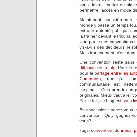
vous devrez mettre en plac
permettre l’accès en mode dis
Maintenant, considérons le 
monde y passe un temps fou. P
est une autorité publique co
la traîner devant le tribunal a
Une partie des conventions e
vis-à-vis des décideurs, le 
Mais franchement, c’est domm
Une convention reste sans 
diffusion restreinte
. Pour le 
pour le
partage entre les auto
Commons
), que j’ai co
communautaire est nette
l’original… Cela prendra un 
originales. Mieux vaut aller vo
Par le fait, ce blog est
sous li
En conclusion : posez-vous l
convention. Qu’y gagnez-v
vous?
Tags:
convention
,
données
,
p