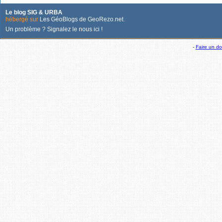
Le blog SIG & URBA
hébergé sur
Les GéoBlogs de GeoRezo.net
.
Un problème ? Signalez le nous ici !
-
Faire un d