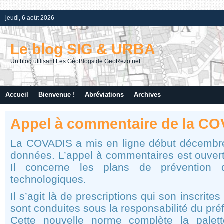
jeudi, 6 août 2026
Le blog SIG & URBA
Un blog utilisant Les GéoBlogs de GeoRezo.net
Accueil
Bienvenue !
Abréviations
Archives
Appel à commentaire de la C
La COVADIS a mis en ligne début décembr
données. L’appel à commentaires est ouvert
Il concerne les plans de prévention d
technologiques.
Il s’agit là de prescriptions qui son inscrit
sont conduites sous la responsabilité du préf
Cette nouvelle norme complète la palett