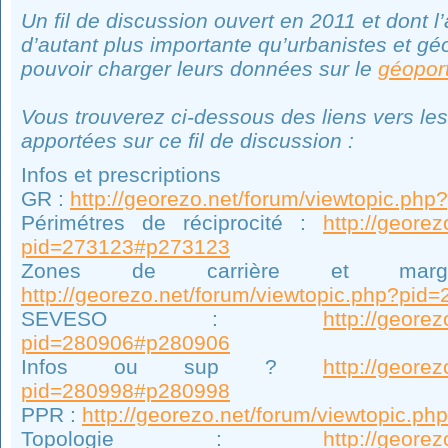
Un fil de discussion ouvert en 2011 et dont l
d’autant plus importante qu’urbanistes et gé
pouvoir charger leurs données sur le
géoport
Vous trouverez ci-dessous des liens vers le
apportées sur ce fil de discussion :
Infos et prescriptions
GR :
http://georezo.net/forum/viewtopic.p
Périmétres de réciprocité :
http://geore
pid=273123#p273123
Zones de carrière et ma
http://georezo.net/forum/viewtopic.php?pi
SEVESO :
http://geore
pid=280906#p280906
Infos ou sup ?
http://geore
pid=280998#p280998
PPR :
http://georezo.net/forum/viewtopic.
Topologie :
http://geore