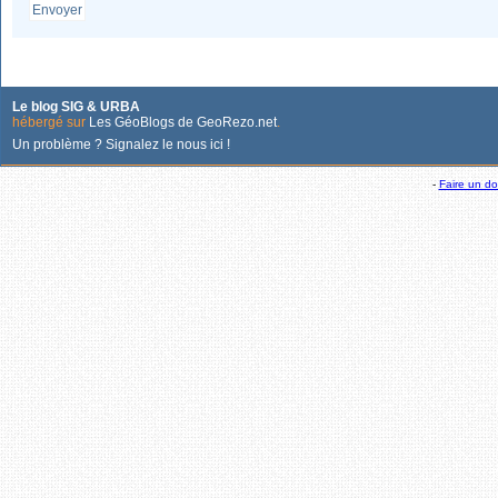
Envoyer
Le blog SIG & URBA
hébergé sur
Les GéoBlogs de GeoRezo.net
.
Un problème ? Signalez le nous ici !
-
Faire un d