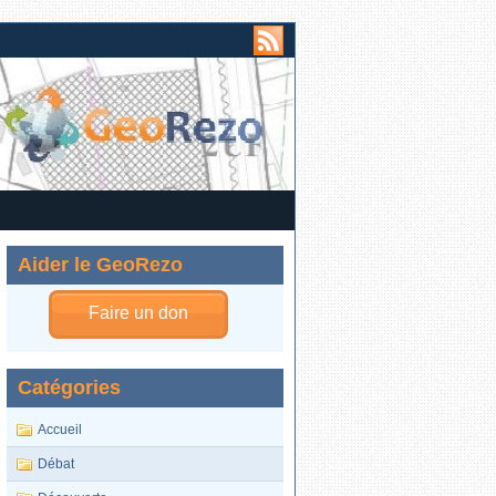
Aider le GeoRezo
Faire un don
Catégories
Accueil
Débat