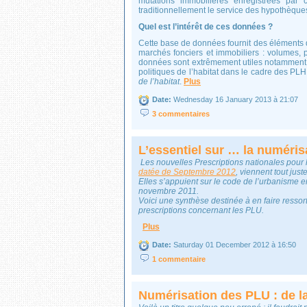
mutations immobilières enregistrées par 
traditionnellement le service des hypothèque
Quel est l’intérêt de ces données ?
Cette base de données fournit des éléments
marchés fonciers et immobiliers : volumes, pr
données sont extrêmement utiles notamment 
politiques de l’habitat dans le cadre des PLH
de l’habitat
.
Plus
Date:
Wednesday 16 January 2013 à 21:07
3 commentaires
L’essentiel sur … la numéri
Les nouvelles Prescriptions nationales pour
datée de Septembre 2012
, viennent tout just
Elles s’appuient sur le code de l’urbanisme 
novembre 2011.
Voici une synthèse destinée à en faire ressort
prescriptions concernant les PLU.
Plus
Date:
Saturday 01 December 2012 à 16:50
1 commentaire
Numérisation des PLU : de la