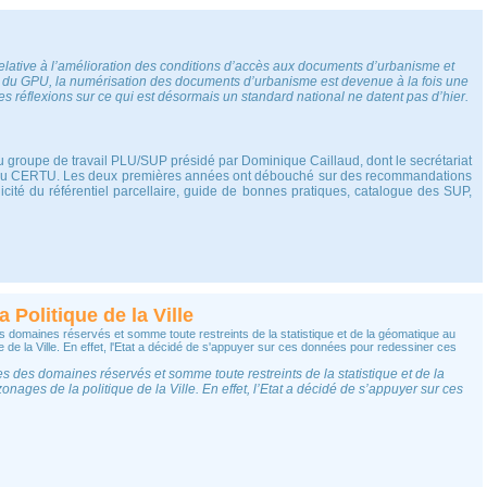
ative à l’amélioration des conditions d’accès aux documents d’urbanisme et
ion du GPU, la numérisation des documents d’urbanisme est devenue à la fois une
 les réflexions sur ce qui est désormais un standard national ne datent pas d’hier.
u groupe de travail PLU/SUP présidé par Dominique Caillaud, dont le secrétariat
i du CERTU. Les deux premières années ont débouché sur des recommandations
unicité du référentiel parcellaire, guide de bonnes pratiques, catalogue des SUP,
 Politique de la Ville
 domaines réservés et somme toute restreints de la statistique et de la géomatique au
ue de la Ville. En effet, l'Etat a décidé de s'appuyer sur ces données pour redessiner ces
 des domaines réservés et somme toute restreints de la statistique et de la
onages de la politique de la Ville. En effet, l’Etat a décidé de s’appuyer sur ces