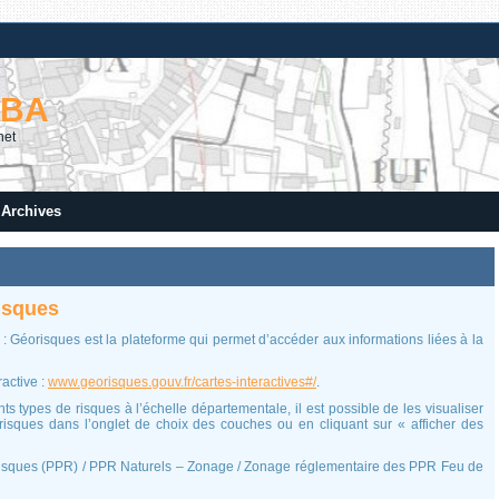
RBA
net
Archives
isques
 : Géorisques est la plateforme qui permet d’accéder aux informations liées à la
ractive :
www.georisques.gouv.fr/cartes-interactives#/
.
ts types de risques à l’échelle départementale, il est possible de les visualiser
isques dans l’onglet de choix des couches ou en cliquant sur « afficher des
Risques (PPR) / PPR Naturels – Zonage / Zonage réglementaire des PPR Feu de