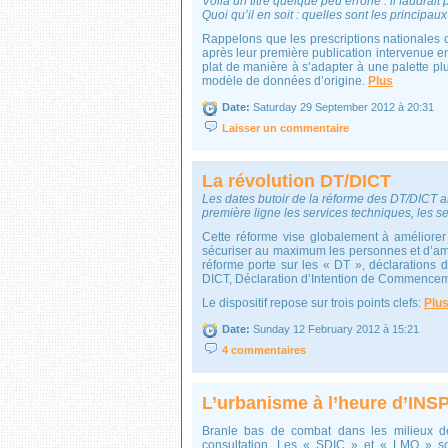
Voilà un titre quelque peu erroné : il faudrait 
Quoi qu’il en soit : quelles sont les princip
Rappelons que les prescriptions nationales
après leur première publication intervenue 
plat de manière à s’adapter à une palette pl
modèle de données d’origine.
Plus
Date:
Saturday 29 September 2012 à 20:31
Laisser un commentaire
La révolution DT/DICT
Les dates butoir de la réforme des DT/DICT a
première ligne les services techniques, les s
Cette réforme vise globalement à améliorer l
sécuriser au maximum les personnes et d’a
réforme porte sur les « DT », déclarations
DICT, Déclaration d’Intention de Commencem
Le dispositif repose sur trois points clefs:
Plu
Date:
Sunday 12 February 2012 à 15:21
4 commentaires
L’urbanisme à l’heure d’INS
Branle bas de combat dans les milieux 
consultation. Les « SDIC » et « LMO » son