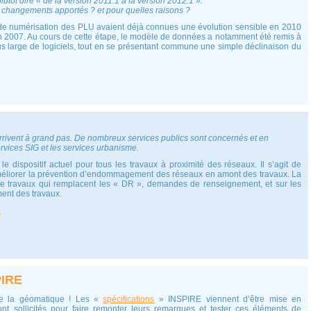
plutôt dire « de la version 2011.1 à la version 2012.1 ».
aux changements apportés ? et pour quelles raisons ?
 de numérisation des PLU avaient déjà connues une évolution sensible en 2010
en 2007. Au cours de cette étape, le modèle de données a notamment été remis à
us large de logiciels, tout en se présentant commune une simple déclinaison du
rrivent à grand pas. De nombreux services publics sont concernés et en
ervices SIG et les services urbanisme.
e dispositif actuel pour tous les travaux à proximité des réseaux. Il s’agit de
méliorer la prévention d’endommagement des réseaux en amont des travaux. La
 de travaux qui remplacent les « DR », demandes de renseignement, et sur les
ent des travaux.
s
PIRE
de la géomatique ! Les «
spécifications
» INSPIRE viennent d’être mise en
t sollicités pour faire remonter leurs remarques et tester ces éléments de