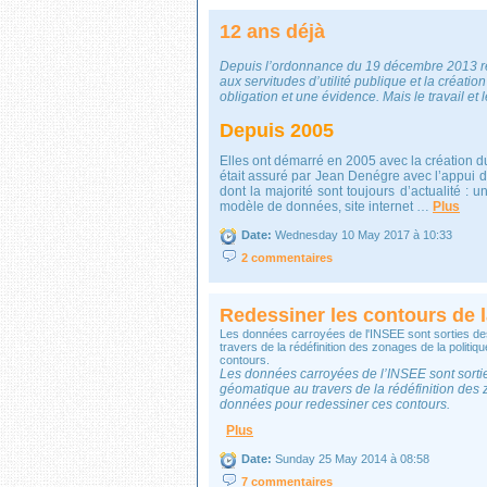
12 ans déjà
Depuis l’ordonnance du 19 décembre 2013 rel
aux servitudes d’utilité publique et la créat
obligation et une évidence. Mais le travail et
Depuis 2005
Elles ont démarré en 2005 avec la création d
était assuré par Jean Denégre avec l’appu
dont la majorité sont toujours d’actualité : 
modèle de données, site internet …
Plus
Date:
Wednesday 10 May 2017 à 10:33
2 commentaires
Redessiner les contours de la
Les données carroyées de l'INSEE sont sorties des
travers de la rédéfinition des zonages de la politiq
contours.
Les données carroyées de l’INSEE sont sorties
géomatique au travers de la rédéfinition des z
données pour redessiner ces contours.
Plus
Date:
Sunday 25 May 2014 à 08:58
7 commentaires