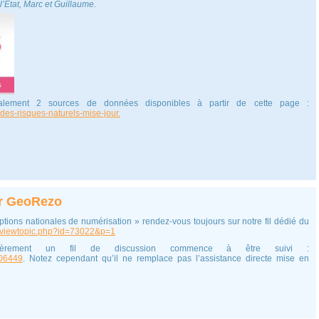
’Etat, Marc et Guillaume.
ipalement 2 sources de données disponibles à partir de cette page :
des-risques-naturels-mise-jour.
ur GeoRezo
iptions nationales de numérisation » rendez-vous toujours sur notre fil dédié du
um/viewtopic.php?id=73022&p=1
lièrement un fil de discussion commence à être suivi :
106449
. Notez cependant qu’il ne remplace pas l’assistance directe mise en