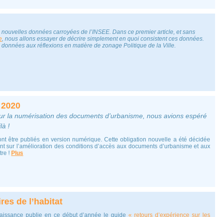
s nouvelles données carroyées de l’INSEE. Dans ce premier article, et sans
e
, nous allons essayer de décrire simplement en quoi consistent ces données.
 données aux réflexions en matière de zonage Politique de la Ville.
 2020
sur la numérisation des documents d’urbanisme, nous avions espéré
là !
t être publiés en version numérique. Cette obligation nouvelle a été décidée
nt sur l’amélioration des conditions d’accès aux documents d’urbanisme et aux
tre !
Plus
res de l’habitat
aissance publie en ce début d’année le guide
« retours d’expérience sur les