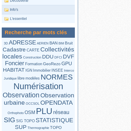
Découverte
Info's
L'essentiel
Recherche par mots clés
ADRESSE
BAN
Bruit
3D
AERIEN
BIM
Collectivités
Cadastre
CARTE
locales
DVF
DDU
Construction
DFCI
Foncier
GPU
GeoRezo
Formation
HABITAT
IGN
Immobilier
INSEE
Interco
NORMES
libre
modéles
Juridique
Numérisation
Observation
Observation
urbaine
OPENDATA
OCCSOL
PLU
réseau
OSM
Orthophoto
SIG
STATISTIQUE
SIG TOPO
SUP
TOPO
Thermographie