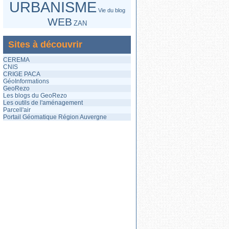
URBANISME
Vie du blog
WEB
ZAN
Sites à découvrir
CEREMA
CNIS
CRIGE PACA
GéoInformations
GeoRezo
Les blogs du GeoRezo
Les outils de l'aménagement
Parcell'air
Portail Géomatique Région Auvergne