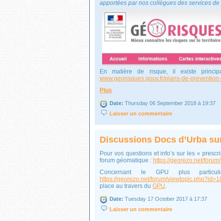
apportées par nos collègues des services de l
En matière de risque, il existe princ
www.georisques.gouv.fr/plans-de-prevention-
Plus
Date:
Thursday 06 September 2018 à 19:37
Laisser un commentaire
Discussions Docs d’Urba s
Pour vos questions et info’s sur les « prescr
forum géomatique :
https://georezo.net/for
Concernant le GPU plus particu
https://georezo.net/forum/viewtopic.php?id=
place au travers du
GPU
.
Date:
Tuesday 17 October 2017 à 17:37
Laisser un commentaire