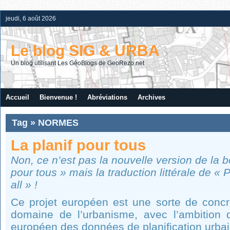
jeudi, 6 août 2026
Le blog SIG & URBA
Un blog utilisant Les GéoBlogs de GeoRezo.net
Accueil
Bienvenue !
Abréviations
Archives
Tag » NORMES
La planif pour tous
Non, ce n’est pas la nouvelle version de la b
pour tous » mais la traduction littérale de « P
all » !
Ce projet européen est une sorte de concré
domaine de l’urbanisme, avec l’ambition d’o
européen des données de planification urba