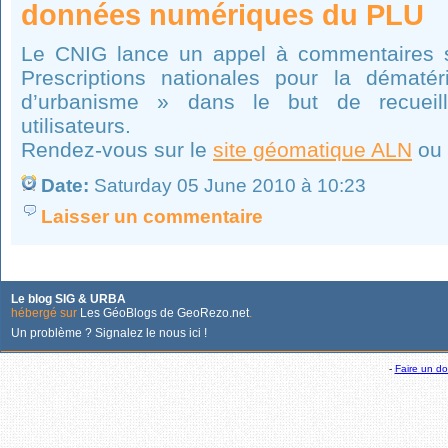
données numériques du PLU
Le CNIG lance un appel à commentaires su
Prescriptions nationales pour la dématér
d’urbanisme » dans le but de recueill
utilisateurs.
Rendez-vous sur le
site géomatique ALN
ou 
Date:
Saturday 05 June 2010 à 10:23
Laisser un commentaire
Le blog SIG & URBA
hébergé sur
Les GéoBlogs de GeoRezo.net
.
Un problème ? Signalez le nous ici !
-
Faire un d