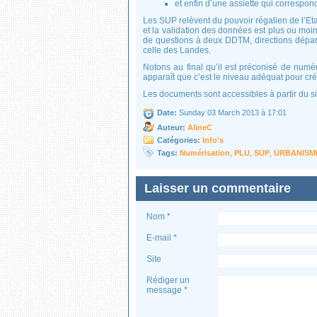
et enfin d’une assiette qui correspo
Les SUP relèvent du pouvoir régalien de l’Et
et la validation des données est plus ou moin
de questions à deux DDTM, directions départem
celle des Landes.
Notons au final qu’il est préconisé de numér
apparaît que c’est le niveau adéquat pour c
Les documents sont accessibles à partir du s
Date:
Sunday 03 March 2013 à 17:01
Auteur:
AlineC
Catégories:
Info's
Tags:
Numérisation
,
PLU
,
SUP
,
URBANISM
Laisser un commentaire
Nom *
E-mail *
Site
Rédiger un
message *