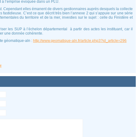
nd à l’emprise évoquée dans un PLU.
at. Cependant elles émanent de divers gestionnaires auprès desquels la collecte
s fastidieuse. C’est ce que décrit très bien l’annexe 2 qui s’appuie sur une série
entales du territoire et de la mer, investies sur le sujet : celle du Finistère et
iser les SUP à l’échelon départemental à partir des actes les instituant, car il
réer une donnée cohérente.
ite géomatique-aln :
http://www.geomatique-aln.fr/article.php3?id_article=296
E