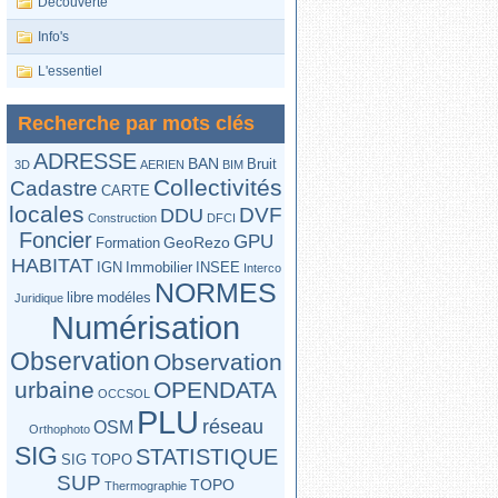
Découverte
Info's
L'essentiel
Recherche par mots clés
ADRESSE
BAN
Bruit
3D
AERIEN
BIM
Collectivités
Cadastre
CARTE
locales
DVF
DDU
Construction
DFCI
Foncier
GPU
GeoRezo
Formation
HABITAT
IGN
Immobilier
INSEE
Interco
NORMES
libre
modéles
Juridique
Numérisation
Observation
Observation
urbaine
OPENDATA
OCCSOL
PLU
réseau
OSM
Orthophoto
SIG
STATISTIQUE
SIG TOPO
SUP
TOPO
Thermographie