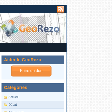
Aider le GeoRezo
Faire un don
Catégories
Accueil
Débat