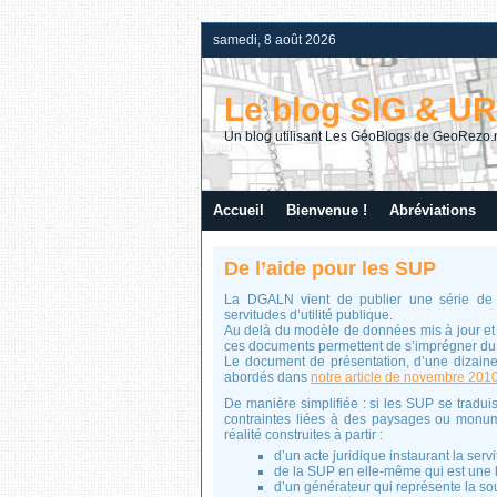
samedi, 8 août 2026
Le blog SIG & U
Un blog utilisant Les GéoBlogs de GeoRezo.
Accueil
Bienvenue !
Abréviations
De l’aide pour les SUP
La DGALN vient de publier une série de 
servitudes d’utilité publique.
Au delà du modèle de données mis à jour et
ces documents permettent de s’imprégner du 
Le document de présentation, d’une dizaine 
abordés dans
notre article de novembre 201
De manière simplifiée : si les SUP se traduis
contraintes liées à des paysages ou monume
réalité construites à partir :
d’un acte juridique instaurant la serv
de la SUP en elle-même qui est une li
d’un générateur qui représente la so