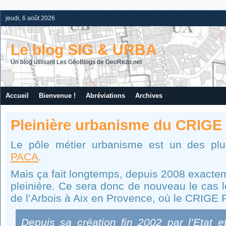
jeudi, 6 août 2026
Le blog SIG & URBA
Un blog utilisant Les GéoBlogs de GeoRezo.net
Accueil
Bienvenue !
Abréviations
Archives
Pleinière urbanisme du CRIGE
Le pôle métier urbanisme est un des p
PACA
.
Mais ça fait longtemps, depuis 2008 exacteme
pleinière. Ce sera donc de nouveau le cas 
de l’Arbois à Aix en Provence, où le CRIGE 
Depuis sa création fin 2002 par l’Etat e