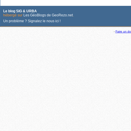
Le blog SIG & URBA
hébergé sur
Les GéoBlogs de GeoRezo.net
.
Un problème ? Signalez le nous ici !
-
Faire un d