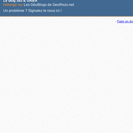
Le blog SIG & URBA
hébergé sur
Les GéoBlogs de GeoRezo.net
.
Un problème ? Signalez le nous ici !
-
Faire un d