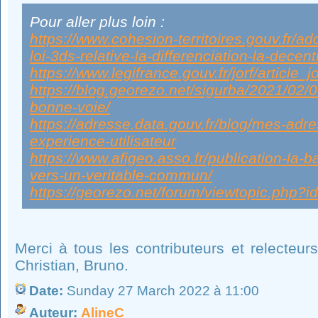
Pour aller plus loin :
https://www.cohesion-territoires.gouv.fr/ado
loi-3ds-relative-la-differenciation-la-decent
https://www.legifrance.gouv.fr/jorf/artic
https://blog.georezo.net/sigurba/2021/02/0
bonne-voie/
https://adresse.data.gouv.fr/blog/mes-adr
experience-utilisateur
https://www.afigeo.asso.fr/publication-la-
vers-un-veritable-commun/
https://georezo.net/forum/viewtopic.php
Merci à tous les contributeurs et relecteu
Christian, Bruno.
Date:
Sunday 27 March 2022 à 11:00
Auteur:
AlineC