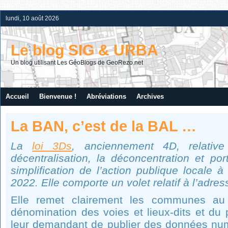
lundi, 10 août 2026
Le blog SIG & URBA
Un blog utilisant Les GéoBlogs de GeoRezo.net
Accueil
Bienvenue !
Abréviations
Archives
La BAN, c’est de la BAL …
La
loi 3Ds
, anciennement 4D, relative 
décentralisation, la déconcentration et po
simplification de l’action publique locale 
2022. Elle comporte un volet relatif à l’adre
Elle remet clairement les communes au
dénomination des voies et lieux-dits et du
leur demandant de publier des données num