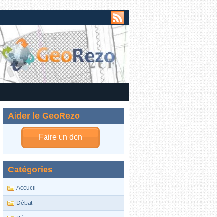
Aider le GeoRezo
Faire un don
Catégories
Accueil
Débat