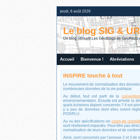
jeudi, 6 août 2026
Le blog SIG & U
Un blog utilisant Les GéoBlogs de GeoRezo.
Accueil
Bienvenue !
Abréviations
INSPIRE touche à tout
Le mouvement de normalisation des données p
nombreuses données de la vie publique.
Au début, tout est parti de la
conventio
environnementales.
Ensuite est arrivée la di
quels échelons étaient concernés ? Il est alo
y a peu de données dont elles soient régl
POS/PLU.
Au vu des spécifications en
cours de consult
sont réellement impactés. Peut-être pas dir
normalisation de leurs données et de conform
Ainsi, sont concernés par l’annexe 2 et 3 de l