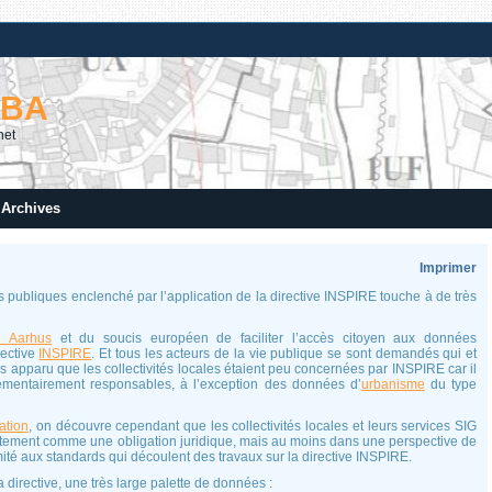
RBA
net
Archives
Imprimer
ubliques enclenché par l’application de la directive INSPIRE touche à de très
n Aarhus
et du soucis européen de faciliter l’accès citoyen aux données
rective
INSPIRE
. Et tous les acteurs de la vie publique se sont demandés qui et
rs apparu que les collectivités locales étaient peu concernées par INSPIRE car il
ementairement responsables, à l’exception des données d’
urbanisme
du type
ation
, on découvre cependant que les collectivités locales et leurs services SIG
ectement comme une obligation juridique, mais au moins dans une perspective de
ité aux standards qui découlent des travaux sur la directive INSPIRE.
a directive, une très large palette de données :