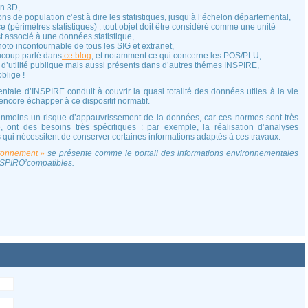
en 3D,
tions de population c’est à dire les statistiques, jusqu’à l’échelon départemental,
e (périmètres statistiques) : tout objet doit être considéré comme une unité
st associé à une données statistique,
hoto incontournable de tous les SIG et extranet,
aucoup parlé dans
ce blog
, et notamment ce qui concerne les POS/PLU,
 d’utilité publique mais aussi présents dans d’autres thémes INSPIRE,
blige !
ntale d’INSPIRE conduit à couvrir la quasi totalité des données utiles à la vie
ncore échapper à ce dispositif normatif.
éanmoins un risque d’appauvrissement de la données, car ces normes sont très
té, ont des besoins très spécifiques : par exemple, la réalisation d’analyses
qui nécessitent de conserver certaines informations adaptés à ces travaux.
vironnement »
se présente comme le portail des informations environnementales
NSPIRO’compatibles.