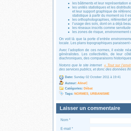
les bâtiments et leur représentation 
les unités statistiques et les distribu
et leur support graphique de référenc
statistique à partir du moment où il e
les orthophotographies, référentiel p
l’usage des sols, dont on a déjà be
les réseaux inscrits comme servitude
les zones de risque, environnement o
On voit là que la porte d’entrée environneme
locale. Les plans topographiques paraissent e
Avec l’adoption de ces normes, il existe n
généralistes. Les collectivités, de leur cô
diachroniques, des comparaisons historiques 
Notons que le site internet
« Tout sur l’en
des services publics, et donc des données I
Date:
Sunday 02 October 2011 à 19:41
Auteur:
AlineC
Catégories:
Débat
Tags:
NORMES
,
URBANISME
Laisser un commentaire
Nom *
E-mail *