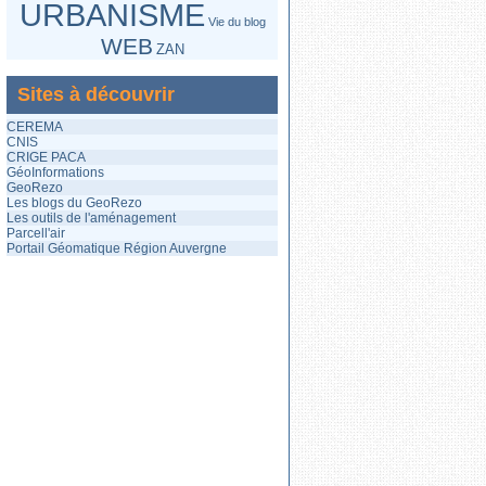
URBANISME
Vie du blog
WEB
ZAN
Sites à découvrir
CEREMA
CNIS
CRIGE PACA
GéoInformations
GeoRezo
Les blogs du GeoRezo
Les outils de l'aménagement
Parcell'air
Portail Géomatique Région Auvergne