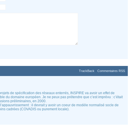
TrackBack
Commentaires RSS
s projets de spécification des réseaux enterrés, INSPIRE va avoir un effet de
ble du domaine européen. Je ne peux pas prétendre que c’est imprévu : c’était
ussions préliminaires, en 2000.
 l’appauvrissement : il devrait y avoir un coeur de modèle normalisé socle de
 moins cadrées (COVADIS ou purement locale).