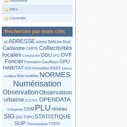
Découverte
Info's
L'essentiel
Recherche par mots clés
ADRESSE
BAN
Bruit
3D
AERIEN
BIM
Collectivités
Cadastre
CARTE
locales
DVF
DDU
Construction
DFCI
Foncier
GPU
GeoRezo
Formation
HABITAT
IGN
Immobilier
INSEE
Interco
NORMES
libre
modéles
Juridique
Numérisation
Observation
Observation
urbaine
OPENDATA
OCCSOL
PLU
réseau
OSM
Orthophoto
SIG
STATISTIQUE
SIG TOPO
SUP
TOPO
Thermographie